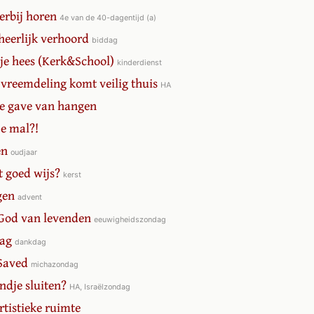
 erbij horen
4e van de 40-dagentijd (a)
rheerlijk verhoord
biddag
e je hees (Kerk&School)
kinderdienst
e vreemdeling komt veilig thuis
HA
De gave van hangen
je mal?!
en
oudjaar
t goed wijs?
kerst
gen
advent
 God van levenden
eeuwigheidszondag
dag
dankdag
 Saved
michazondag
ndje sluiten?
HA, Israëlzondag
rtistieke ruimte