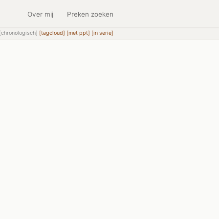
Over mij
Preken zoeken
[chronologisch]
[tagcloud]
[met ppt]
[in serie]