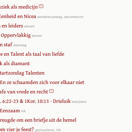
uziek als medicijn
V2
 Eenheid en Nicea
eenheidszondag, oecumenisch
 en leiders
advent
- Oppervlakkig
advent
en staf
dankdag
e en Talent als taal van liefde
rk als diamant
Startzondag Talenten
 En ze schaamden zich voor elkaar niet
afe van vrede en recht
V2
. 6:22-23 & 1Kor. 10:13 - Drieluik
belijdenis
- Eenzaam
HA
Vreugde om een briefje uit de hemel
m vier je feest?
gezinsdienst, HA