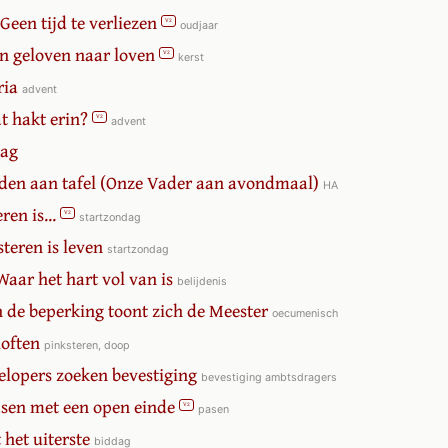
 Geen tijd te verliezen
V2
oudjaar
an geloven naar loven
V2
kerst
ria
advent
at hakt erin?
V2
advent
zag
idden aan tafel (Onze Vader aan avondmaal)
HA
eren is...
V2
startzondag
isteren is leven
startzondag
Waar het hart vol van is
belijdenis
In de beperking toont zich de Meester
oecumenisch
loften
pinksteren, doop
elopers zoeken bevestiging
bevestiging ambtsdragers
Pasen met een open einde
V2
pasen
t het uiterste
biddag