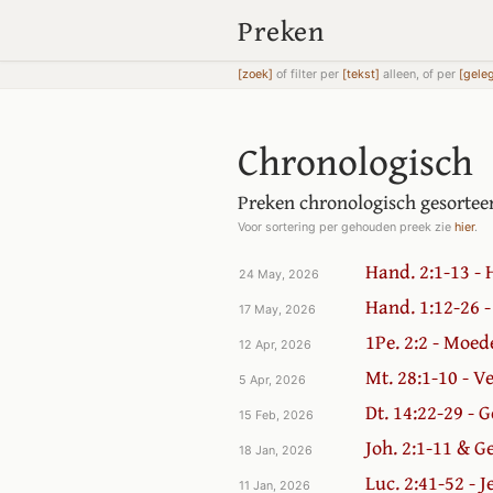
Preken
[zoek]
of filter per
[tekst]
alleen, of per
[gele
Chronologisch
Preken chronologisch gesorte
Voor sortering per gehouden preek zie
hier
.
Hand. 2:1-13 - 
24 May, 2026
Hand. 1:12-26 
17 May, 2026
1Pe. 2:2 - Moe
12 Apr, 2026
Mt. 28:1-10 - V
5 Apr, 2026
Dt. 14:22-29 - G
15 Feb, 2026
Joh. 2:1-11 & G
18 Jan, 2026
Luc. 2:41-52 - 
11 Jan, 2026