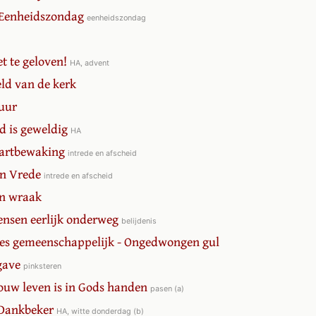
- Eenheidszondag
eenheidszondag
et te geloven!
HA, advent
eld van de kerk
vuur
od is geweldig
HA
Hartbewaking
intrede en afscheid
an Vrede
intrede en afscheid
an wraak
ensen eerlijk onderweg
belijdenis
lles gemeenschappelijk - Ongedwongen gul
gave
pinksteren
 Jouw leven is in Gods handen
pasen (a)
 Dankbeker
HA, witte donderdag (b)