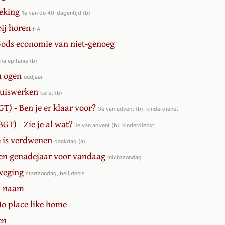
oeking
1e van de 40-dagentijd (b)
bij horen
HA
 Gods economie van niet-genoeg
na epifanie (b)
n ogen
oudjaar
huiswerken
kerst (b)
GT) - Ben je er klaar voor?
3e van advent (b), kinderdienst
GT) - Zie je al wat?
1e van advent (b), kinderdienst
te is verdwenen
dankdag (a)
 Een genadejaar voor vandaag
michazondag
eweging
startzondag, belijdenis
jn naam
No place like home
en