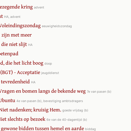
Gezegende kring
advent
st
HA, advent
 Voleindingszondag
eeuwigheidszondag
j zijn met meer
 die niet slijt
HA
voetenpad
d, die het licht boog
doop
(BGT) - Acceptatie
jeugddienst
r tevredenheid
HA
- Vragen en bomen langs de bekende weg
7e van pasen (b)
 Ubuntu
4e van pasen (b), bevestiging ambtsdragers
 Niet nadenken; kruisig Hem.
goede vrijdag (b)
Niet slechts op bezoek
6e van de 40-dagentijd (b)
et gewone bidden tussen hemel en aarde
biddag