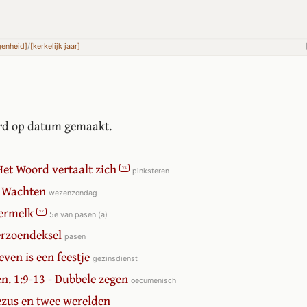
genheid]
/
[kerkelijk jaar]
erd op datum gemaakt.
Het Woord vertaalt zich
V2
pinksteren
- Wachten
wezenzondag
dermelk
V2
5e van pasen (a)
erzoendeksel
pasen
even is een feestje
gezinsdienst
en. 1:9-13 - Dubbele zegen
oecumenisch
Jezus en twee werelden