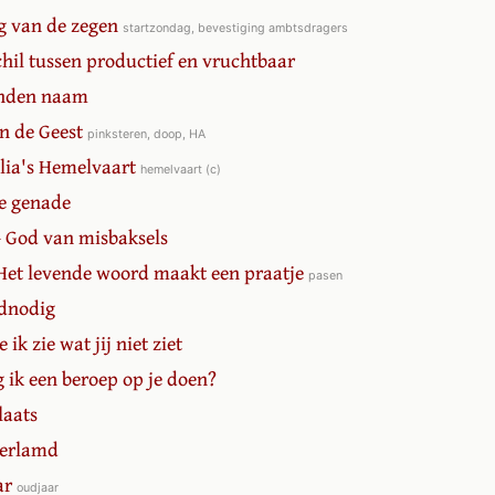
ng van de zegen
startzondag, bevestiging ambtsdragers
schil tussen productief en vruchtbaar
onden naam
en de Geest
pinksteren, doop, HA
Elia's Hemelvaart
hemelvaart (c)
le genade
- God van misbaksels
 Het levende woord maakt een praatje
pasen
odnodig
e ik zie wat jij niet ziet
 ik een beroep op je doen?
laats
Verlamd
ar
oudjaar