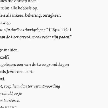
nes die oproep doet.
ruim alle hobbels op,
en als inkeer, bekering, terugkeer,
e weg.
ht zijn doelloos doodgelopen.”
(LBps. 119a)
an de Heer gereed, maak recht zijn paden.”
ge manier.
ezelf?
t gelezen: een van de twee grondslagen
als Jezus ons leert.
nd.
ebt, roep hem dan ter verantwoording
r schuld op je
en koesteren.
n de HEER.”