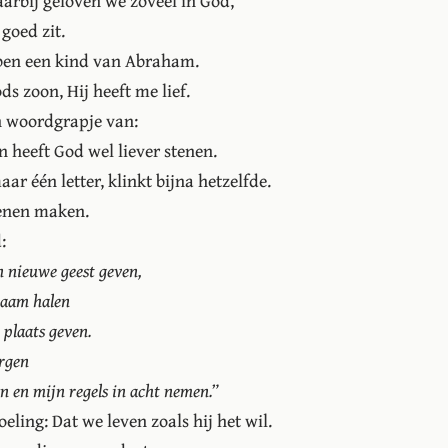
aarbij geloven we zoveel in God,
goed zit.
 ben een kind van Abraham.
s zoon, Hij heeft me lief.
 woordgrapje van:
heeft God wel liever stenen.
ar één letter, klinkt bijna hetzelfde.
tenen maken.
:
en nieuwe geest geven,
chaam halen
 plaats geven.
orgen
en en mijn regels in acht nemen.”
eling: Dat we leven zoals hij het wil.