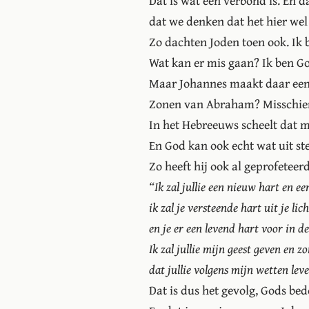
Dat is wat een verbond is. En d
dat we denken dat het hier wel 
Zo dachten Joden toen ook. Ik
Wat kan er mis gaan? Ik ben God
Maar Johannes maakt daar een
Zonen van Abraham? Misschien 
In het Hebreeuws scheelt dat ma
En God kan ook echt wat uit s
Zo heeft hij ook al geprofeteerd
“Ik zal jullie een nieuw hart en e
ik zal je versteende hart uit je li
en je er een levend hart voor in de
Ik zal jullie mijn geest geven en z
dat jullie volgens mijn wetten lev
Dat is dus het gevolg, Gods bedo