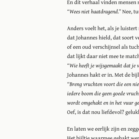
En dit verhaal vinden mensen 
“Wees niet haatdragend.”
Nee, tuu
Anders voelt het, als je luiste
dat Johannes hield, dat soort 
of een oud verschijnsel als tuc
dat lijkt daar niet mee te ma
“Wie heeft je wijsgemaakt dat je 
Johannes hakt er in. Met de bijl 
“Breng vruchten voort die een ni
iedere boom die geen goede vruch
wordt omgehakt en in het vuur g
Oef, is dat nou liefdevol? gelu
En laten we eerlijk zijn en zeg
Het bijltje waarmee gehakt werd