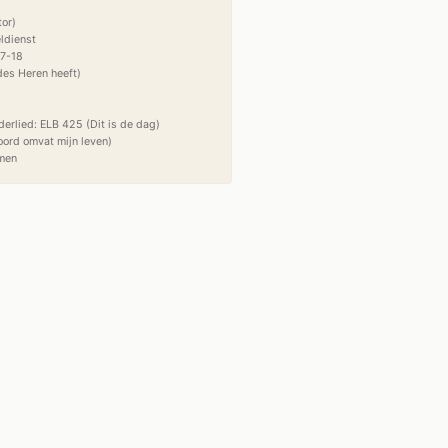
or)

ldienst

7-18

es Heren heeft)

derlied: ELB 425 (Dit is de dag)

ord omvat mijn leven)  
