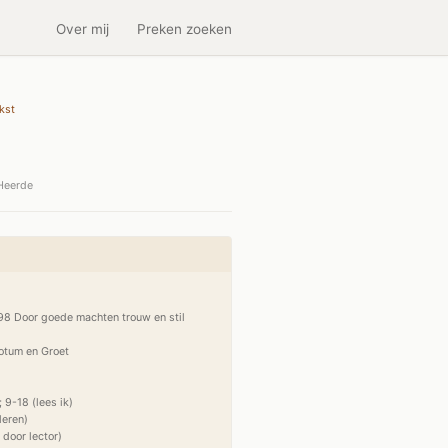
Over mij
Preken zoeken
kst
Heerde
98 Door goede machten trouw en stil 
otum en Groet

 9-18 (lees ik)

eren)

 door lector)
