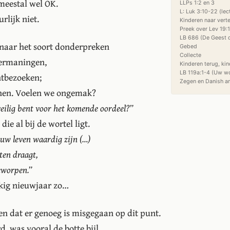
meestal wel OK.
LLPs 1:2 en 3

L: Luk 3:10-22 (lect
rlijk niet.
Kinderen naar verte
Preek over Lev 19:1
LB 686 (De Geest d
rt naar het soort donderpreken
Gebed

Collecte

vermaningen,
Kinderen terug, kin
LB 119a:1-4 (Uw wo
htbezoeken;
tchen. Voelen we ongemak?
veilig bent voor het komende oordeel?”
die al bij de wortel ligt.
euw leven waardig zijn (…)
ten draagt,
eworpen.”
kkig nieuwjaar zo…
gen dat er genoeg is misgegaan op dit punt.
, was vooral de botte bijl.