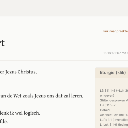
link naar preekte
rt
2018-01-07 mo 
r Jezus Christus,
liturgie (klik)
LB 511:1-4 (=LvK 3
an de Wet zoals Jezus ons dat zal leren.
omgeven)

Stilte, gesproken V
LB 511:5-7

Gebed

enk ik wel logisch.
Als wet: Lev 19:1-4;
fde.
LLPs 1:1 (levenslied
L: Luk 3:1-9 (lezing