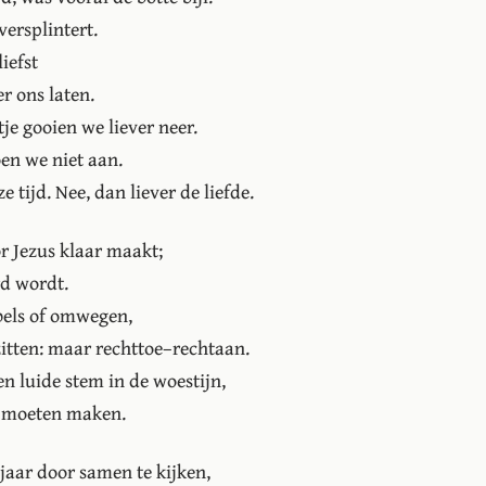
ersplintert.
iefst
er ons laten.
tje gooien we liever neer.
en we niet aan.
ze tijd. Nee, dan liever de liefde.
or Jezus klaar maakt;
d wordt.
bels of omwegen,
itten: maar rechttoe–rechtaan.
een luide stem in de woestijn,
e moeten maken.
jaar door samen te kijken,