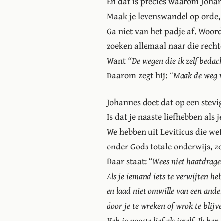
En dat is precies waarom Johan
Maak je levenswandel op orde, 
Ga niet van het padje af. Woord
zoeken allemaal naar die recht
Want
“De wegen die ik zelf bedac
Daarom zegt hij:
“Maak de weg v
Johannes doet dat op een stevi
Is dat je naaste liefhebben als j
We hebben uit Leviticus die we
onder Gods totale onderwijs, zo
Daar staat:
“Wees niet haatdrage
Als je iemand iets te verwijten h
en laad niet omwille van een ande
door je te wreken of wrok te blijv
Heb je naaste lief als jezelf. Ik be