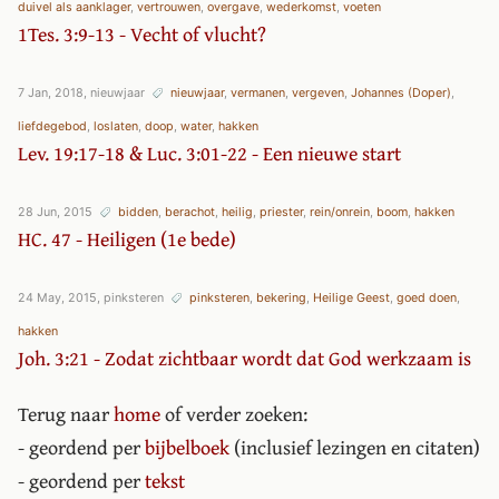
duivel als aanklager
,
vertrouwen
,
overgave
,
wederkomst
,
voeten
1Tes. 3:9-13 - Vecht of vlucht?
7 Jan, 2018, nieuwjaar
nieuwjaar
,
vermanen
,
vergeven
,
Johannes (Doper)
,
liefdegebod
,
loslaten
,
doop
,
water
,
hakken
Lev. 19:17-18 & Luc. 3:01-22 - Een nieuwe start
28 Jun, 2015
bidden
,
berachot
,
heilig
,
priester
,
rein/onrein
,
boom
,
hakken
HC. 47 - Heiligen (1e bede)
24 May, 2015, pinksteren
pinksteren
,
bekering
,
Heilige Geest
,
goed doen
,
hakken
Joh. 3:21 - Zodat zichtbaar wordt dat God werkzaam is
Terug naar
home
of verder zoeken:
- geordend per
bijbelboek
(inclusief lezingen en citaten)
- geordend per
tekst