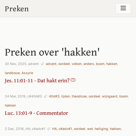
Preken
Preken over '
hakken
'
30 Nov, 2025, advent
advent
,
oordeel
,
volken
,
anders
,
boom
,
hakken
,
landbouw
,
Assyrie
Jes. 11:01-11 - Dat hakt erin?
V2
24 Mar, 2019, c#40d#3
40d#3
,
lijden
,
theodicee
,
oordeel
,
wijngaard
,
boom
,
hakken
Luc. 13:01-9 - Commentator
2 Dec, 2018, HA; c#adv#1
HA, c#adv#1
,
oordeel
,
wet
,
heiliging
,
hakken
,