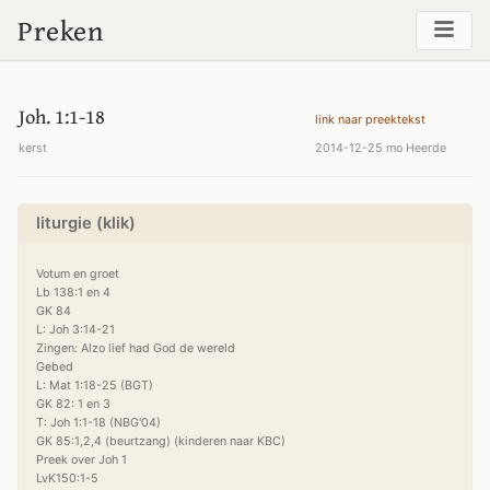
Preken
Joh. 1:1-18
link naar preektekst
kerst
2014-12-25 mo Heerde
liturgie (klik)
Votum en groet

Lb 138:1 en 4 

GK 84

L: Joh 3:14-21

Zingen: Alzo lief had God de wereld

Gebed

L: Mat 1:18-25 (BGT)

GK 82: 1 en 3

T: Joh 1:1-18 (NBG'04)

GK 85:1,2,4 (beurtzang) (kinderen naar KBC)

Preek over Joh 1

LvK150:1-5
