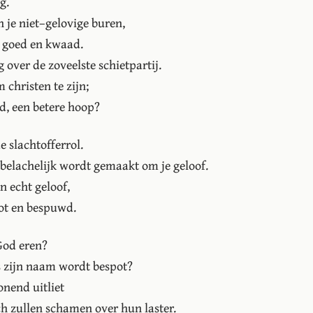
g.
 je niet–gelovige buren,
r goed en kwaad.
 over de zoveelste schietpartij.
christen te zijn;
ld, een betere hoop?
e slachtofferrol.
 belachelijk wordt gemaakt om je geloof.
n echt geloof,
pot en bespuwd.
 God eren?
ls zijn naam wordt bespot?
onend uitliet
ch zullen schamen over hun laster.