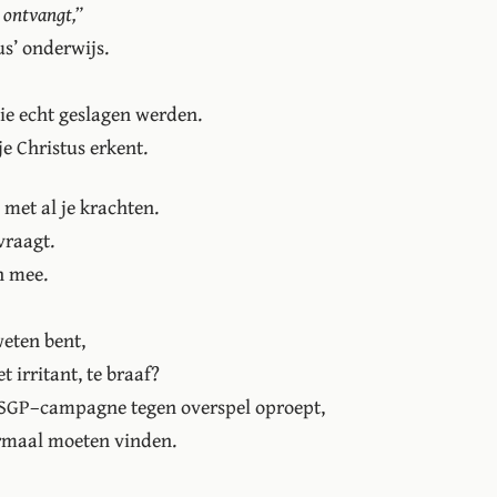
n ontvangt,
us’ onderwijs.
ie echt geslagen werden.
e Christus erkent.
 met al je krachten.
vraagt.
h mee.
weten bent,
 irritant, te braaf?
e SGP–campagne tegen overspel oproept,
rmaal moeten vinden.