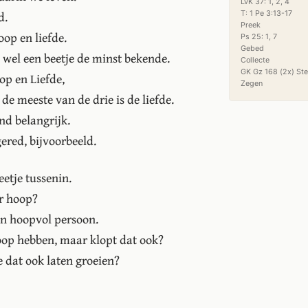
LvK 37: 1, 2, 4

d.
T: 1 Pe 3:13-17

Preek

oop en liefde.
Ps 25: 1, 7

Gebed

h wel een beetje de minst bekende.
Collecte

GK Gz 168 (2x) Ste
op en Liefde,
Zegen
 de meeste van de drie is de liefde.
nd belangrijk.
ered, bijvoorbeeld.
eetje tussenin.
r hoop?
en hoopvol persoon.
oop hebben, maar klopt dat ook?
 dat ook laten groeien?