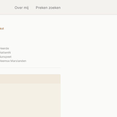
Over mij
Preken zoeken
kst
Heerde
HattemN
Nunspeet
Heemse Marslanden