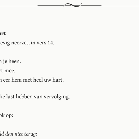
art
evig neerzet, in vers 14.
 je heen.
et mee.
n eer hem met heel uw hart.
die last hebben van vervolging.
ok op:
ld dan niet terug;