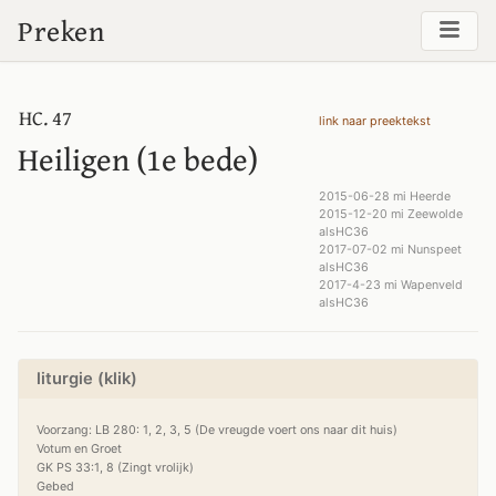
Preken
HC. 47
link naar preektekst
Heiligen (1e bede)
2015-06-28 mi Heerde
2015-12-20 mi Zeewolde
alsHC36
2017-07-02 mi Nunspeet
alsHC36
2017-4-23 mi Wapenveld
alsHC36
liturgie (klik)
Voorzang: LB 280: 1, 2, 3, 5 (De vreugde voert ons naar dit huis)

Votum en Groet

GK PS 33:1, 8 (Zingt vrolijk)

Gebed
