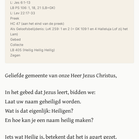
L: Jes 6:1-13

LB PS 106: 1, 18, 21 (LB=GK)

L: Lev 22:17-33

Preek

HC 47 (aan het eind van de preek)

Als Geloofsbelijdenis: LvK 259: 1 en 2 (= GK 109:1 en 4 Halleluja Lof zij het 
Lam)

Gebed

Collecte

LB 405 (Heilig Heilig Heilig)

Zegen
Geliefde gemeente van onze Heer Jezus Christus,
In het gebed dat Jezus leert, bidden we:
Laat uw naam geheiligd worden.
Wat is dat eigenlijk: Heiligen?
En hoe kan je een naam heilig maken?
Iets wat Heilig is, betekent dat het is apart gezet.