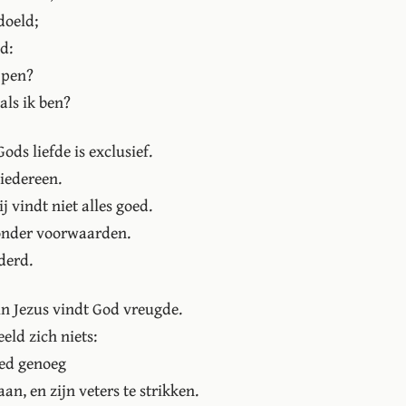
doeld;
d:
jpen?
als ik ben?
ods liefde is exclusief.
 iedereen.
ij vindt niet alles goed.
Zonder voorwaarden.
derd.
 in Jezus vindt God vreugde.
eld zich niets:
goed genoeg
n, en zijn veters te strikken.