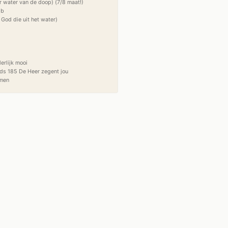
 water van de doop) (7/8 maat!)

b

God die uit het water)

rlijk mooi

ids 185 De Heer zegent jou
