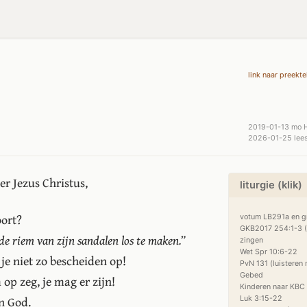
link naar preekte
2019-01-13 mo 
2026-01-25 lees
r Jezus Christus,
liturgie (klik)
oort?
votum LB291a en gr
GKB2017 254:1-3 (G
de riem van zijn sandalen los te maken.”
zingen

Wet Spr 10:6-22

 je niet zo bescheiden op!
PvN 131 (luisteren m
Gebed

op zeg, je mag er zijn!
Kinderen naar KBC

an God.
Luk 3:15-22
