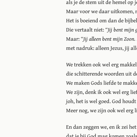
als je de stem uit de hemel op j
Maar voor we daar uitkomen, 
Het is boeiend om dan de bijbel
Die vertaalt niet:
“Jij bent mijn 
Maar:
“Jij alleen bent mijn Zoon. 
met nadruk: alleen Jezus, jij all
We trekken ook wel erg makkelij
die schitterende woorden uit de
We maken Gods liefde te makke
We zijn, denk ik ook wel erg lie
joh, het is wel goed. God houdt 
Meer nog, we zijn ook wel erg li
En dan zeggen we, en ik zei het
dat je bij God mag komen zoals 