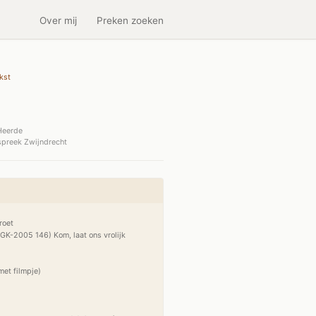
Over mij
Preken zoeken
kst
Heerde
preek Zwijndrecht
oet

K-2005 146) Kom, laat ons vrolijk 
et filmpje)
