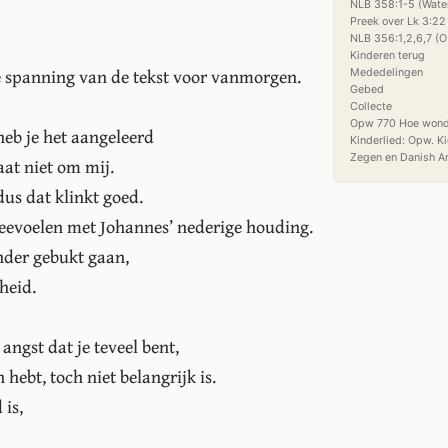
NLB 358:1-5 (Water
Preek over Lk 3:22 
NLB 356:1,2,6,7 (O 
Kinderen terug

e spanning van de tekst voor vanmorgen.
Mededelingen

Gebed

Collecte

Opw 770 Hoe wonde
 heb je het aangeleerd
Kinderlied: Opw. K
aat niet om mij.
 dus dat klinkt goed.
eevoelen met Johannes’ nederige houding.
nder gebukt gaan,
heid.
t angst dat je teveel bent,
 hebt, toch niet belangrijk is.
 is,