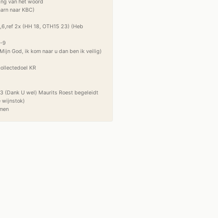
ng van het woord

arn naar KBC)

5,6,ref 2x (HH 18, OTH15 23) (Heb 
-9

jn God, ik kom naar u dan ben ik veilig)

llectedoel KR

3 (Dank U wel) Maurits Roest begeleidt

 wijnstok)
