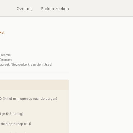
Over mij
Preken zoeken
kst
Heerde
Dronten
preek Nieuwerkerk aan den IJssel
(ik hef mijn ogen op naar de bergen)

 gr 5-8 (uitleg)

de diepte roep ik U)
