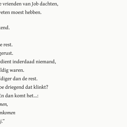
e vrienden van Job dachten,
eweten moest hebben.
kend.
 rest.
gerust.
verdient inderdaad niemand,
uldig waren.
ldiger dan de rest.
oe driegend dat klinkt?
. En dan komt het…:
omen,
 omkomen
j.”