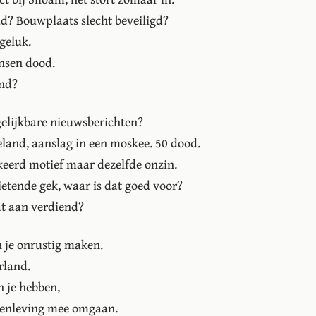
d? Bouwplaats slecht beveiligd?
geluk.
nsen dood.
end?
gelijkbare nieuwsberichten?
land, aanslag in een moskee. 50 dood.
eerd motief maar dezelfde onzin.
etende gek, waar is dat goed voor?
at aan verdiend?
 je onrustig maken.
rland.
n je hebben,
amenleving mee omgaan.