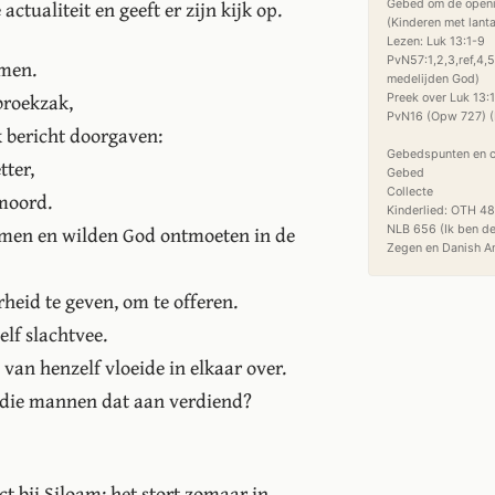
ctualiteit en geeft er zijn kijk op.
Gebed om de openi
(Kinderen met lanta
Lezen: Luk 13:1-9

PvN57:1,2,3,ref,4,
men.
medelijden God)

 broekzak,
Preek over Luk 13:1
PvN16 (Opw 727) (Mi
 bericht doorgaven:
Gebedspunten en co
tter,
Gebed

Collecte

rmoord.
Kinderlied: OTH 48
omen en wilden God ontmoeten in de
NLB 656 (Ik ben de
id te geven, om te offeren.
lf slachtvee.
 van henzelf vloeide in elkaar over.
 die mannen dat aan verdiend?
t bij Siloam; het stort zomaar in.