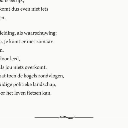
 is eerlijk,
omt dus even niet iets
en.
nleiding, als waarschuwing:
. Je komt er niet zomaar.
n.
door leed,
 als jou niets overkomt.
 zat toen de kogels rondvlogen,
huidige politieke landschap,
oor het leven fietsen kan.