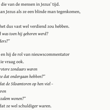
 die van de mensen in Jezus’ tijd.
aan Jezus als ze een blinde man tegenkomen,
 het dus vast wel verdiend zou hebben.
d was toen hij geboren werd?
uders?”
 en hij de rol van nieuwscommentator
ie vraag ook.
 grotere zondaars waren
t ze dat ondergaan hebben?”
dat de Siloamtoren op hen viel –
aren
ruzalem wonen?”
at ze wel schuldiger waren.