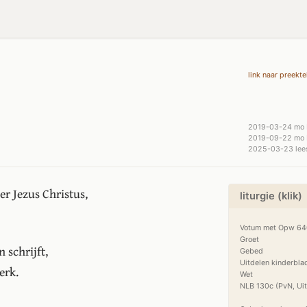
link naar preekte
2019-03-24 mo 
2019-09-22 mo 
2025-03-23 lees
r Jezus Christus,
liturgie (klik)
Votum met Opw 640 
Groet

 schrijft,
Gebed

Uitdelen kinderblad
erk.
Wet

NLB 130c (PvN, Uit 