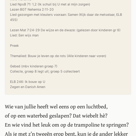
Lied NpsB 71: 1,2 (Ik schuil bij U met al mijn zorgen)

Lezen BGT Nehemia 2:11-20

Lied gezongen met kleuters vooraan: Samen (Kijk daar de metselaar, ELB 
455)

Lezen Mat 7:24-29 De wijze en de dwaze: (gelezen door kinderen gr 6)

Lied: Een wijs man 

Preek

Themalied: Bouw je leven op de rots (Alle kinderen naar voren)

Gebed (mbv kinderen groep 7)

Collecte, groep 8 legt uit; groep 5 collecteert

ELB 246: Ik bouw op U

Wie van jullie heeft wel eens op een luchtbed,
of op een waterbed geslapen? Dat wiebelt hè?
En wie vind het leuk om op de trampoline te springen?
Als je met z’n tweeën erop bent, kun je de ander lekker