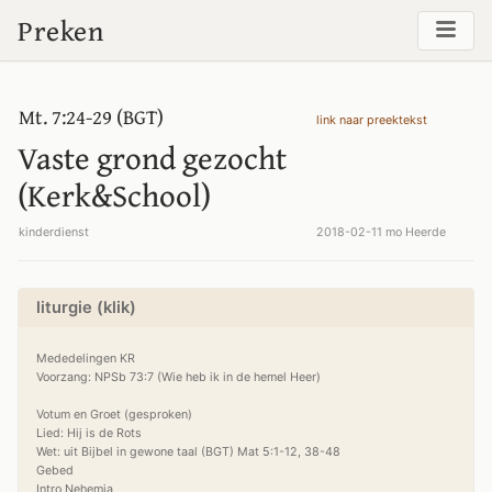
Preken
Mt. 7:24-29 (BGT)
link naar preektekst
Vaste grond gezocht
(Kerk&School)
kinderdienst
2018-02-11 mo Heerde
liturgie (klik)
Mededelingen KR 

Voorzang: NPSb 73:7 (Wie heb ik in de hemel Heer)

Votum en Groet (gesproken)

Lied: Hij is de Rots 

Wet: uit Bijbel in gewone taal (BGT) Mat 5:1-12, 38-48 

Gebed

Intro Nehemia
