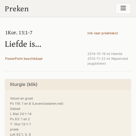
Preken
1Kor. 13:1-7
link naar preektekst
Liefde is...
2014-10-19 mi Heerde
PowerPoint beschikbaar
2015-11-22 mi Wapenveld
jeugddienst
liturgie (klik)
Votum en groet

Ps 116: 1 en 8 (Levensliederen.net)

Gebed

L Mat 24:1-14

Ps 63: 1 en 2

T: 1Kor 13:1-7

preek

LvK 92:1, 5, 6
