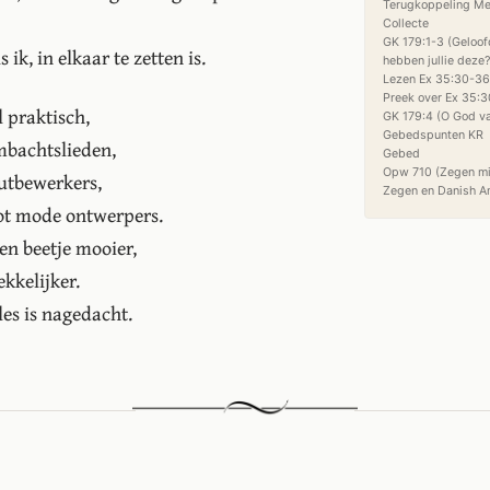
Terugkoppeling Me
Collecte

GK 179:1-3 (Geloof
ik, in elkaar te zetten is.
hebben jullie deze?)
Lezen Ex 35:30-36:
Preek over Ex 35:3
 praktisch,
GK 179:4 (O God v
Gebedspunten KR

mbachtslieden,
Gebed

Opw 710 (Zegen mij
utbewerkers,
tot mode ontwerpers.
en beetje mooier,
ekkelijker.
les is nagedacht.