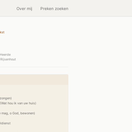
Over mij
Preken zoeken
kst
Heerde
Rijsenhout
zongen)

Wat hou ik van uw huis)

e mag, o God, bewonen)

ldienst


