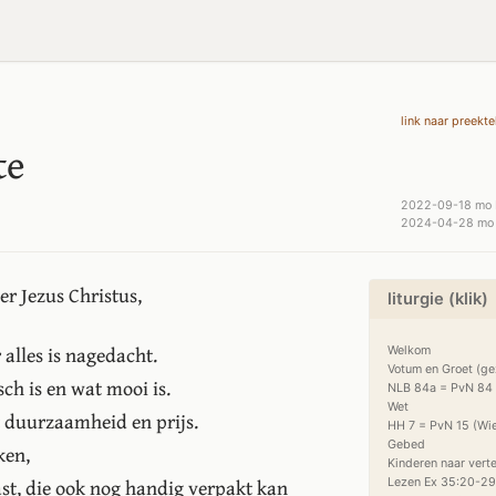
link naar preekte
te
2022-09-18 mo 
2024-04-28 mo 
r Jezus Christus,
liturgie (klik)
 alles is nagedacht.
Welkom

Votum en Groet (ge
ch is en wat mooi is.
NLB 84a = PvN 84 (
Wet

t duurzaamheid en prijs.
HH 7 = PvN 15 (Wi
Gebed

ken,
Kinderen naar verte
st, die ook nog handig verpakt kan
Lezen Ex 35:20-29