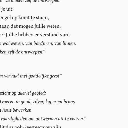
p:
“ze maken zelf de ontwerpen.”
je uit.
 engel op komt te staan,
aar, dat mogen jullie weten.
r: Jullie hebben er verstand van.
n wol weven, van borduren, van linnen.
ken zelf de ontwerpen.”
em vervuld met goddelijke geest”
icht op allerlei gebied:
voeren in goud, zilver, koper en brons,
en hout bewerken
re vaardigheden om ontwerpen uit te voeren.”
dit dus ook Geestesgaven zijn.