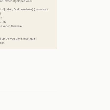
nti-meter afgelopen week

d zijn God, God onze Heer) (beamteam 


7

0-35

an vader Abraham)

 op de weg die ik moet gaan)
