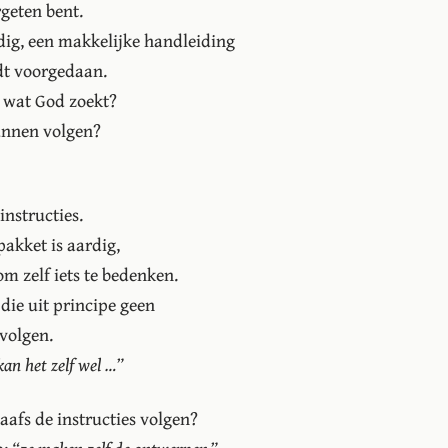
rgeten bent.
ndig, een makkelijke handleiding
dt voorgedaan.
t wat God zoekt?
unnen volgen?
instructies.
kket is aardig,
om zelf iets te bedenken.
die uit principe geen
volgen.
kan het zelf wel …”
laafs de instructies volgen?