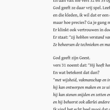
En dan valt me vers 32 en 35 o
God geeft ze daar vrij spel. Leef 
en die kleden, ik wil dat er een
maar hoe precies? Ga je gang m
Er klinkt ook vertrouwen in doo
Er staat:
“zij hebben verstand va
Ze beheersen de technieken en ma
God geeft zijn Geest.
vers 31 noemt dat:
“Hij heeft h
En wat betekent dat dan?
“met wijsheid, vakmanschap en inz
hij kan ontwerpen maken en ze uit
hij kan stenen snijden en zetten 
en hij beheerst ook allerlei ande
Ik vind het echt heel mooi dat 