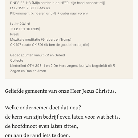
DNPS 23:1-3 (Mijn herder is de HEER, zijn hand behoedt mij)

L: Lk 15:3-7 BGT (lees ik)

KID-moment (kinderen gr 5-8 + ouder naar voren)

L: Jer 23:1-6

T: Lk 15:1-10 (NBV)

Preek

Muzikale meditatie (Gijsbert en Tromp)

GK 197 (oude GK 59) (Ik ben de goede herder, die)

Gebedspunten vanuit KR en Gebed

Collecte

Kinderlied OTH 395: 1 en 2 De Here zegent jou (wie begeleidt dit?)

Geliefde gemeente van onze Heer Jezus Christus,
Welke ondernemer doet dat nou?
de kern van zijn bedrijf even laten voor wat het is,
de hoofdmoot even laten zitten,
om aan de rand iets te doen.