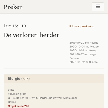
Preken
Luc. 15:1-10
link naar preektekst
De verloren herder
2019-10-20 mo Heerde
2020-10-04 mo Meppel
2020-11-01 mo Wezep
2021-10-17 mo Laag-
Zuthem
2023-01-22 mi tHarde
liturgie (klik)
stilte

Votum en groet

GKPs 80:1 en 10 (GKv: O Herder, die uw volk wilt leiden)

Omgekeerde Wet