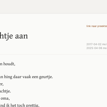
link naar preekte
chtje aan
2017-04-02 mo
2025-04-06 mo 
n houdt,
an hing daar vaak een geurtje.
r,
uchtje.
 oma,
ind ik het toch prettig,