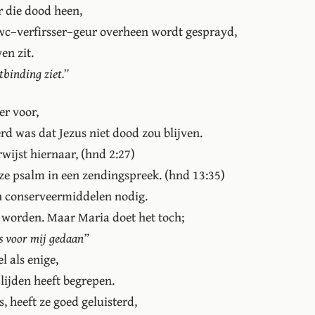
r die dood heen,
wc–verfirsser–geur overheen wordt gesprayd,
n zit.
tbinding ziet.”
er voor,
rd was dat Jezus niet dood zou blijven.
rwijst hiernaar, (hnd 2:27)
ze psalm in een zendingspreek. (hnd 13:35)
en conserveermiddelen nodig.
 worden. Maar Maria doet het toch;
ds voor mij gedaan”
l als enige,
lijden heeft begrepen.
, heeft ze goed geluisterd,