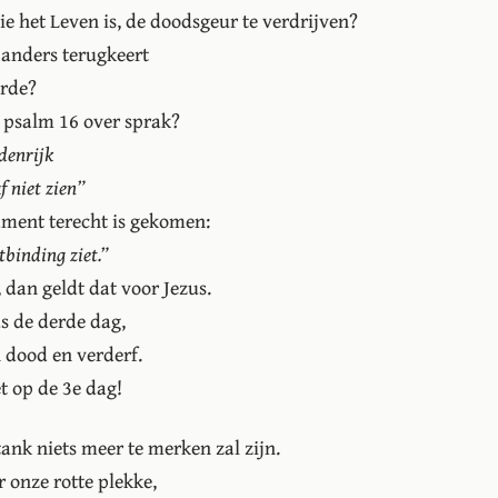
ie het Leven is, de doodsgeur te verdrijven?
 anders terugkeert
erde?
 psalm 16 over sprak?
odenrijk
f niet zien”
tament terecht is gekomen:
tbinding ziet.”
 dan geldt dat voor Jezus.
eds de derde dag,
 dood en verderf.
et op de 3e dag!
tank niets meer te merken zal zijn.
 onze rotte plekke,