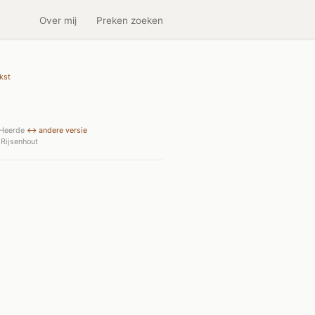
Over mij
Preken zoeken
kst
 Heerde
↔ andere versie
Rijsenhout